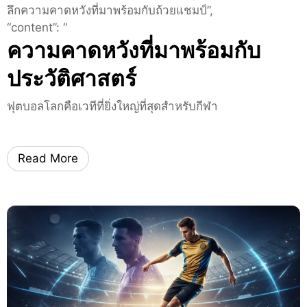
ลึกความคาดหวังที่มาพร้อมกับถ้วยแชมป์”,
“content”: “
ความคาดหวังที่มาพร้อมกับ
ประวัติศาสตร์
ฟุตบอลโลกคือเวทีที่ยิ่งใหญ่ที่สุดสำหรับกีฬา
Read More