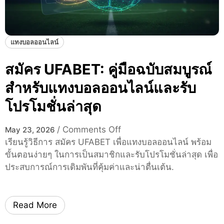
แทงบอลออนไลน์
สมัคร UFABET: คู่มือฉบับสมบูรณ์
สำหรับแทงบอลออนไลน์และรับ
โปรโมชั่นล่าสุด
/
Comments Off
May 23, 2026
เรียนรู้วิธีการ สมัคร UFABET เพื่อแทงบอลออนไลน์ พร้อม
ขั้นตอนง่ายๆ ในการเป็นสมาชิกและรับโปรโมชั่นล่าสุด เพื่อ
ประสบการณ์การเดิมพันที่คุ้มค่าและน่าตื่นเต้น.
Read More