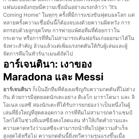
แฟนบอลอังกฤษมีความเชื่อมั่นอย่างแรงกล้าว่า “It’s
Coming Home” ในทุกๆ ครั้งที่มีการแข่งขันฟุตบอลโลก แต่
หลายครั้งความเชื่อมั่นนี้ก็ต้องจบลงด้วยความผิดหวัง การ
ตกรอบด้วยลูกจุดโทษ การพ่ายแพ้ต่อทีมที่ด้อยกว่าใน
กระดาษ หรือการที่ทีมไม่สามารถเค้นฟอร์มเก่งออกมาได้ใน
จังหวะสำคัญ ล้วนแล้วแต่เพิ่มแรงกดดันให้กับผู้เล่นและผู้
จัดการทีมในทัวร์นาเมนต์ถัดไป
อาร์เจนตินา: เงาของ
Maradona และ Messi
อาร์เจนตินา
ก็เป็นอีกทีมที่ต้องเผชิญกับความกดดันที่ไม่ต่าง
กัน ด้วยการมีสุดยอดนักเตะอย่าง ดิเอโก มาราโดนา และ ลิ
โอเนล เมสซี สองนักเตะที่ได้รับการยกย่องว่าเป็นหนึ่งในผู้
เล่นที่ยิ่งใหญ่ที่สุดตลอดกาล การที่ทีมไม่สามารถคว้าแชมป์
โลกได้ในช่วงที่เมสซียังคงโลดแล่น ทำให้เกิดคำถามและ
ความคาดหวังว่าเมสซีจะสามารถนำทีมไปสู่ความสำเร็จ
สูงสุดได้หรือไม่ ความกดดันนี้ยิ่งทวีความรุนแรงขึ้นเมื่อ