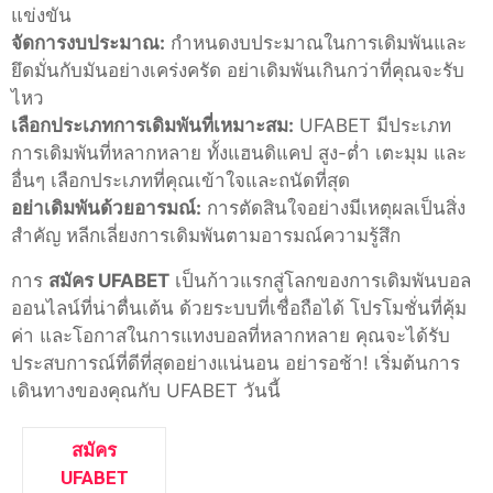
แข่งขัน
จัดการงบประมาณ:
กำหนดงบประมาณในการเดิมพันและ
ยึดมั่นกับมันอย่างเคร่งครัด อย่าเดิมพันเกินกว่าที่คุณจะรับ
ไหว
เลือกประเภทการเดิมพันที่เหมาะสม:
UFABET มีประเภท
การเดิมพันที่หลากหลาย ทั้งแฮนดิแคป สูง-ต่ำ เตะมุม และ
อื่นๆ เลือกประเภทที่คุณเข้าใจและถนัดที่สุด
อย่าเดิมพันด้วยอารมณ์:
การตัดสินใจอย่างมีเหตุผลเป็นสิ่ง
สำคัญ หลีกเลี่ยงการเดิมพันตามอารมณ์ความรู้สึก
การ
สมัคร UFABET
เป็นก้าวแรกสู่โลกของการเดิมพันบอล
ออนไลน์ที่น่าตื่นเต้น ด้วยระบบที่เชื่อถือได้ โปรโมชั่นที่คุ้ม
ค่า และโอกาสในการแทงบอลที่หลากหลาย คุณจะได้รับ
ประสบการณ์ที่ดีที่สุดอย่างแน่นอน อย่ารอช้า! เริ่มต้นการ
เดินทางของคุณกับ UFABET วันนี้
สมัคร
UFABET