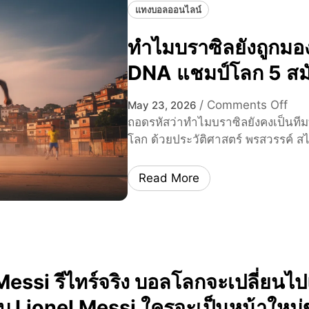
แทงบอลออนไลน์
ทำไมบราซิลยังถูกมอ
DNA แชมป์โลก 5 สม
/
Comments Off
May 23, 2026
ถอดรหัสว่าทำไมบราซิลยังคงเป็นที
โลก ด้วยประวัติศาสตร์ พรสวรรค์ ส
Read More
 Messi รีไทร์จริง บอลโลกจะเปลี่ยนไ
บ Lionel Messi ใครจะเป็นหน้าใหม่