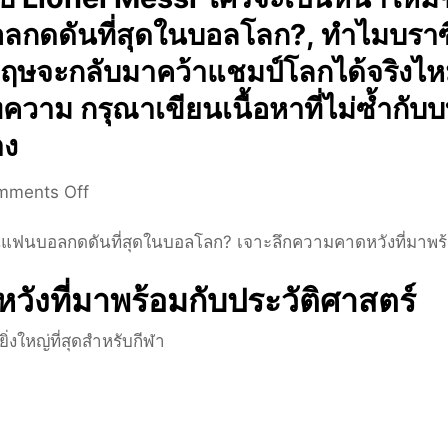
กดดันที่สุดในบอลโลก?, ทำไมบราซิ
กฤษจะกลับมาคว้าแชมป์โลกได้จริงไหม
ความ กรุณาเขียนเนื้อหาที่ไม่ซ้ำกับบ
าง
mments Off
ไหนแฟนบอลกดดันที่สุดในบอลโลก? เจาะลึกความคาดหวังที่มาพร้
ังที่มาพร้อมกับประวัติศาสตร์
ิ่งใหญ่ที่สุดสำหรับกีฬา