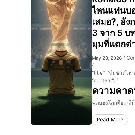
ไหนแฟนบอล
เสมอ?, อัง
3 จาก 5 บท
มุมที่แตกต่
/
Co
May 23, 2026
{
“title”: “ทีมชาติ
“content”: “
ความคาดหว
ฟุตบอลโลกคือเวทีที่ย
Read More