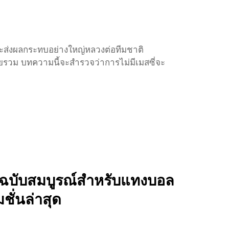
จะส่งผลกระทบอย่างใหญ่หลวงต่อทีมชาติ
ยรวม บทความนี้จะสำรวจว่าการไม่มีเมสซี่จะ
ือฉบับสมบูรณ์สำหรับแทงบอล
ั่นล่าสุด