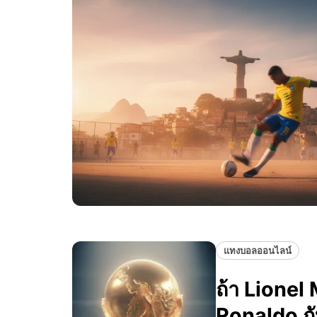
แทงบอลออนไลน์
ถ้า Lionel
Ronaldo กั